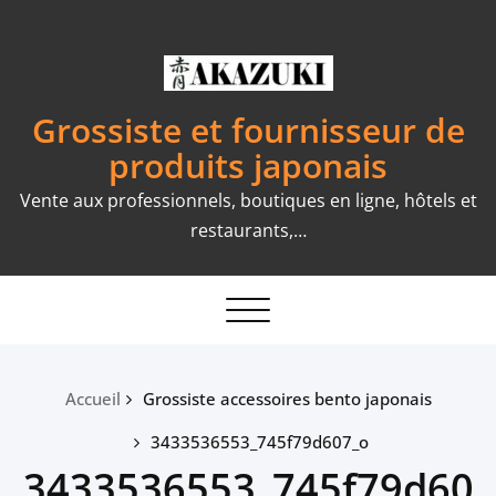
Skip
to
content
Grossiste et fournisseur de
produits japonais
Vente aux professionnels, boutiques en ligne, hôtels et
restaurants,…
Toggle
navigation
Accueil
Grossiste accessoires bento japonais
3433536553_745f79d607_o
3433536553_745f79d60