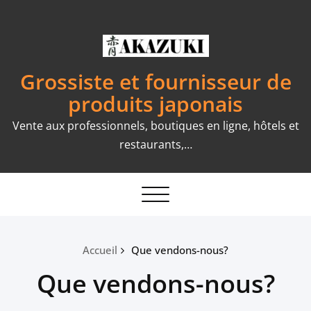
Skip
to
content
Grossiste et fournisseur de
produits japonais
Vente aux professionnels, boutiques en ligne, hôtels et
restaurants,…
Toggle
navigation
Accueil
Que vendons-nous?
Que vendons-nous?