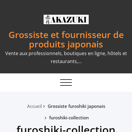
Skip
to
content
Grossiste et fournisseur de
produits japonais
Vente aux professionnels, boutiques en ligne, hôtels et
restaurants,…
Toggle
navigation
Accueil
Grossiste furoshiki japonais
furoshiki-collection
furoshiki-collection