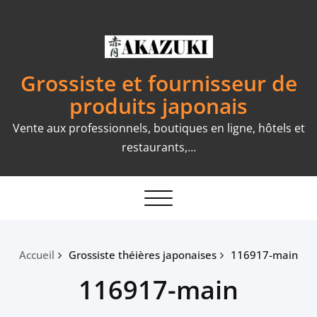
Skip
to
content
Grossiste et fournisseur de
produits japonais
Vente aux professionnels, boutiques en ligne, hôtels et
restaurants,…
Toggle
navigation
Accueil
Grossiste théières japonaises
116917-main
116917-main