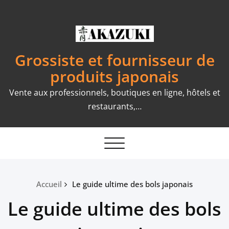
Skip
to
content
Grossiste et fournisseur de
produits japonais
Vente aux professionnels, boutiques en ligne, hôtels et
restaurants,…
Toggle
navigation
Accueil
Le guide ultime des bols japonais
Le guide ultime des bols